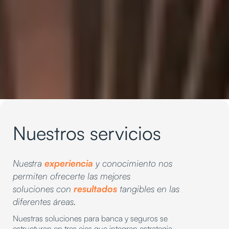
Nuestros servicios
Nuestra
experiencia
y conocimiento nos
permiten ofrecerte las mejores
soluciones con
resultados
tangibles en las
diferentes áreas.
Nuestras soluciones para banca y seguros se
estructuran en tres ejes que integran estrategia,