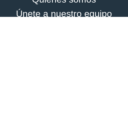
Únete a nuestro equipo
Blog
Contacto
Empresa Certificada por OCA GLOBAL en ISO
9001 e ISO 27001
Canal Ético
Política de privacidad
Aviso legal
Política de cookies
Política de redes sociales