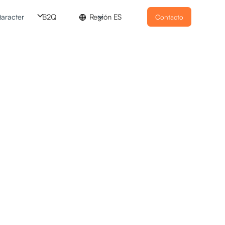
aracter
B2Q
Región ES
Contacto