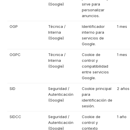
(Google)
sirve para
personalizar
anuncios.
OGP
Técnica /
Identificador
1 mes
Interna
interno para
(Google)
servicios de
Google.
OGPC
Técnica /
Cookie de
1 mes
Interna
control y
(Google)
compatibilidad
entre servicios
Google.
SID
Seguridad /
Cookie principal
2 años
Autenticación
para
(Google)
identificación de
sesión.
SIDCC
Seguridad /
Cookie de
1 año
Autenticación
control y
(Google)
contexto