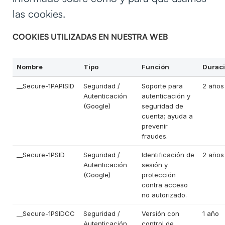
las cookies.
COOKIES UTILIZADAS EN NUESTRA WEB
Nombre
Tipo
Función
Durac
__Secure-1PAPISID
Seguridad /
Soporte para
2 años
Autenticación
autenticación y
(Google)
seguridad de
cuenta; ayuda a
prevenir
fraudes.
__Secure-1PSID
Seguridad /
Identificación de
2 años
Autenticación
sesión y
(Google)
protección
contra acceso
no autorizado.
__Secure-1PSIDCC
Seguridad /
Versión con
1 año
Autenticación
control de