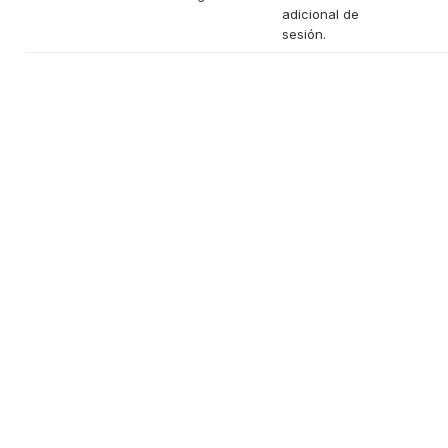
adicional de
sesión.
Contacto
Comunicacion@qaracter.com
(+34) 915 984 700