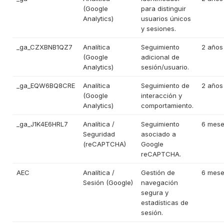
(Google
para distinguir
Analytics)
usuarios únicos
y sesiones.
_ga_CZXBNB1QZ7
Analítica
Seguimiento
2 años
(Google
adicional de
Analytics)
sesión/usuario.
_ga_EQW6BQ8CRE
Analítica
Seguimiento de
2 años
(Google
interacción y
Analytics)
comportamiento.
_ga_J1K4E6HRL7
Analítica /
Seguimiento
6 mes
Seguridad
asociado a
(reCAPTCHA)
Google
reCAPTCHA.
AEC
Analítica /
Gestión de
6 mes
Sesión (Google)
navegación
segura y
estadísticas de
sesión.