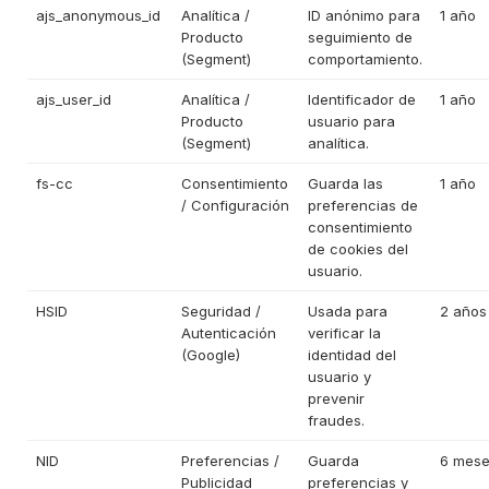
ajs_anonymous_id
Analítica /
ID anónimo para
1 año
Producto
seguimiento de
(Segment)
comportamiento.
ajs_user_id
Analítica /
Identificador de
1 año
Producto
usuario para
(Segment)
analítica.
fs-cc
Consentimiento
Guarda las
1 año
/ Configuración
preferencias de
consentimiento
de cookies del
usuario.
HSID
Seguridad /
Usada para
2 años
Autenticación
verificar la
(Google)
identidad del
usuario y
prevenir
fraudes.
NID
Preferencias /
Guarda
6 mes
Publicidad
preferencias y