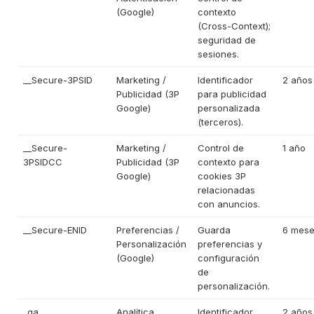
(Google)
contexto
(Cross-Context);
seguridad de
sesiones.
__Secure-3PSID
Marketing /
Identificador
2 años
Publicidad (3P
para publicidad
Google)
personalizada
(terceros).
__Secure-
Marketing /
Control de
1 año
3PSIDCC
Publicidad (3P
contexto para
Google)
cookies 3P
relacionadas
con anuncios.
__Secure-ENID
Preferencias /
Guarda
6 mes
Personalización
preferencias y
(Google)
configuración
de
personalización.
_ga
Analítica
Identificador
2 años