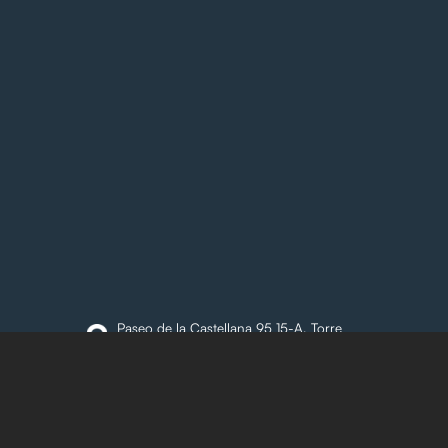
Paseo de la Castellana 95 15-A, Torre
Europa. Madrid, España
ES
| UK | PL |
USA
|
MEX
|
BRA
| ARG